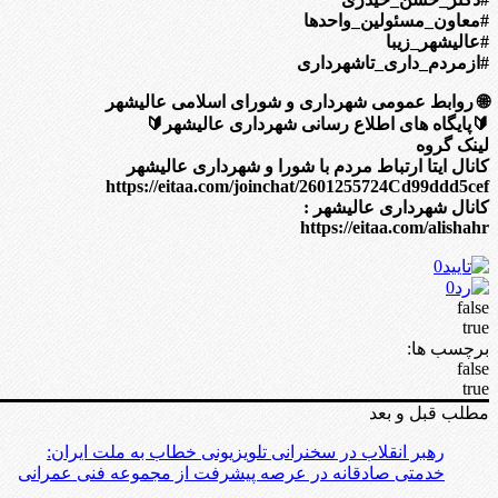
#معاون_مسئولین_واحدها
#عالیشهر_زیبا
#ازمردم_داری_تاشهرداری
🌐 روابط عمومی شهرداری و شورای اسلامی عالیشهر
🔰پایگاه های اطلاع رسانی شهرداری عالیشهر🔰
لینک گروه
کانال ایتا ارتباط مردم با شورا و شهرداری عالیشهر
https://eitaa.com/joinchat/2601255724Cd99ddd5cef
کانال شهرداری عالیشهر :
https://eitaa.com/alishahr
0
0
false
true
برچسب ها:
false
true
مطلب قبل و بعد
رهبر انقلاب در سخنرانی تلویزیونی خطاب به ملت ایران:
خدمتی صادقانه در عرصه پیشرفت از مجموعه فنی عمرانی