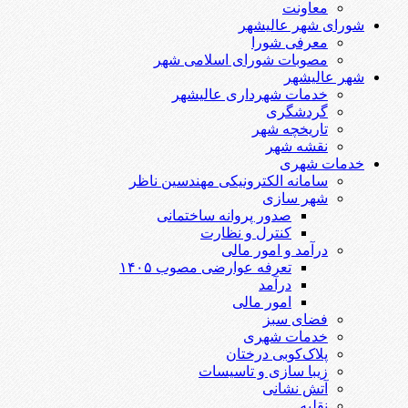
معاونت
شورای شهر عالیشهر
معرفی شورا
مصوبات شورای اسلامی شهر
شهر عالیشهر
خدمات شهرداری عالیشهر
گردشگری
تاریخچه شهر
نقشه شهر
خدمات شهری
سامانه الکترونیکی مهندسین ناظر
شهر سازی
صدور پروانه ساختمانی
کنترل و نظارت
درآمد و امور مالی
تعرفه عوارضی مصوب ۱۴۰۵
درآمد
امور مالی
فضای سبز
خدمات شهری
پلاک‌کوبی درختان
زیبا سازی و تاسیسات
آتش نشانی
نقلیه