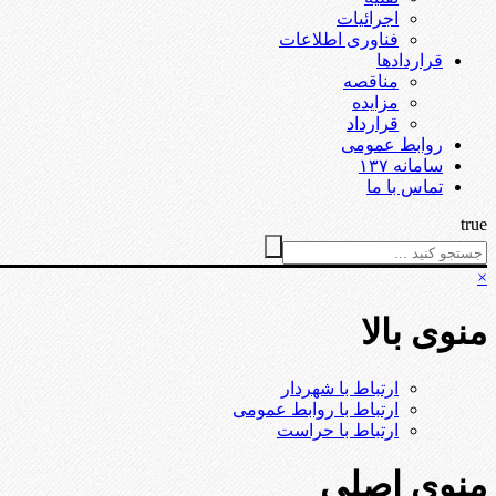
اجرائیات
فناوری اطلاعات
قراردادها
مناقصه
مزایده
قرارداد
روابط عمومی
سامانه ۱۳۷
تماس با ما
true
×
منوی بالا
ارتباط با شهردار
ارتباط با روابط عمومی
ارتباط با حراست
منوی اصلی