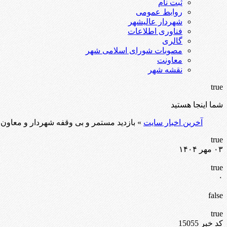
ثبت نام
روابط عمومی
شهردار عالیشهر
فناوری اطلاعات
گالری
مصوبات شورای اسلامی شهر
معاونت
نقشه شهر
true
شما اینجا هستید
آخرین اخبار سایت
» بازدید مستمر و بی وقفه شهردار و معاون 
true
۰۳ مهر ۱۴۰۴
true
۰
false
true
کد خبر 15055