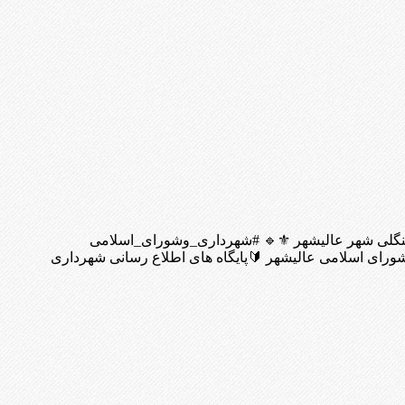
ک جنگلی شهر عالیشهر ⚜️🔹 #شهرداری_وشورای_اسلامی
رای اسلامی عالیشهر 🔰پایگاه های اطلاع رسانی شهرداری