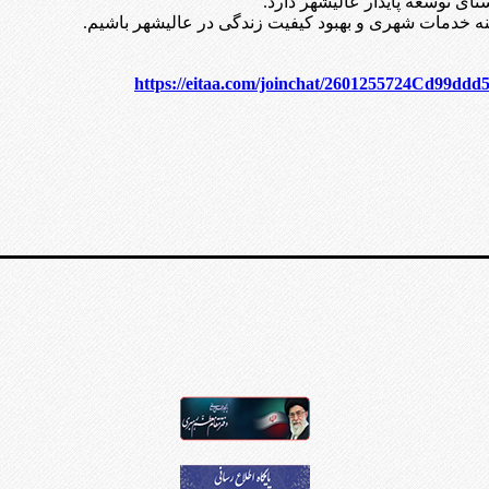
ی توسعه پایدار عالیشهر دارد.
مینه خدمات شهری و بهبود کیفیت زندگی در عالیشهر باشیم.
https://eitaa.com/joinchat/2601255724Cd99ddd5