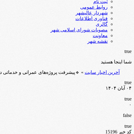
ثبت نام
روابط عمومی
شهردار عالیشهر
فناوری اطلاعات
گالری
مصوبات شورای اسلامی شهر
معاونت
نقشه شهر
true
شما اینجا هستید
آخرین اخبار سایت
» 🔹پیشرفت پروژه‌های عمرانی و خدماتی د
true
۰۴ آبان ۱۴۰۴
true
۰
false
true
کد خبر 15196