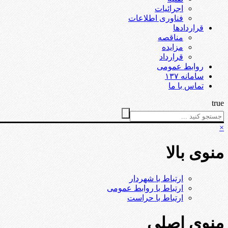
اجرائیات
فناوری اطلاعات
قراردادها
مناقصه
مزایده
قرارداد
روابط عمومی
سامانه ۱۳۷
تماس با ما
true
×
منوی بالا
ارتباط با شهردار
ارتباط با روابط عمومی
ارتباط با حراست
منوی اصلی