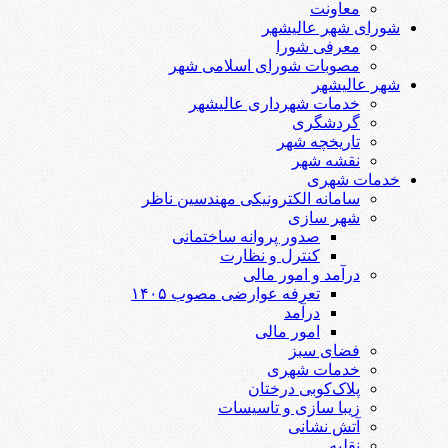
معاونت
شورای شهر عالیشهر
معرفی شورا
مصوبات شورای اسلامی شهر
شهر عالیشهر
خدمات شهرداری عالیشهر
گردشگری
تاریخچه شهر
نقشه شهر
خدمات شهری
سامانه الکترونیکی مهندسین ناظر
شهر سازی
صدور پروانه ساختمانی
کنترل و نظارت
درآمد و امور مالی
تعرفه عوارضی مصوب ۱۴۰۵
درآمد
امور مالی
فضای سبز
خدمات شهری
پلاک‌کوبی درختان
زیبا سازی و تاسیسات
آتش نشانی
نقلیه