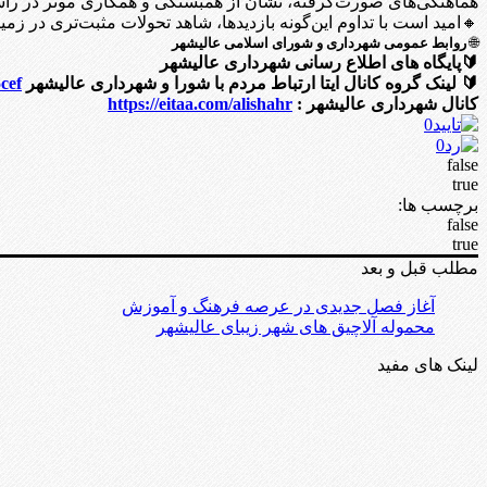
هماهنگی‌های صورت‌گرفته، نشان از همبستگی و همکاری موثر در راستا
🔸امید است با تداوم این‌گونه بازدیدها، شاهد تحولات مثبت‌تری در ز
🌐
روابط عمومی شهرداری و شورای اسلامی عالیشهر
🔰پایگاه های اطلاع رسانی شهرداری عالیشهر
🔰 لینک گروه کانال ایتا ارتباط مردم با شورا و شهرداری عالیشهر
cef
کانال شهرداری عالیشهر :
https://eitaa.com/alishahr
0
0
false
true
برچسب ها:
false
true
مطلب قبل و بعد
آغاز فصل جدیدی در عرصه فرهنگ و آموزش
محموله آلاچیق های شهر زیبای عالیشهر
لینک های مفید