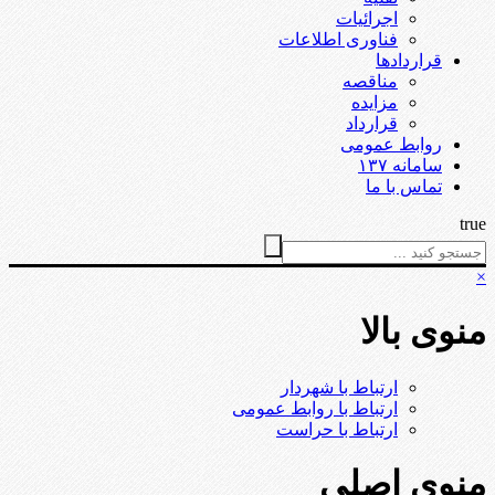
اجرائیات
فناوری اطلاعات
قراردادها
مناقصه
مزایده
قرارداد
روابط عمومی
سامانه ۱۳۷
تماس با ما
true
×
منوی بالا
ارتباط با شهردار
ارتباط با روابط عمومی
ارتباط با حراست
منوی اصلی