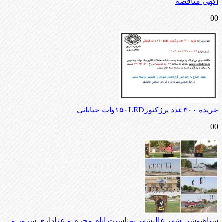
آگهی مناقصه
00
خریده ۳۰۰عدد پرژکتور۱۵۰LEDوات خیابانی
00
سیاهپوشی شهر عالیشهر بمناسبت ایام محرم و عزاداری سرور و