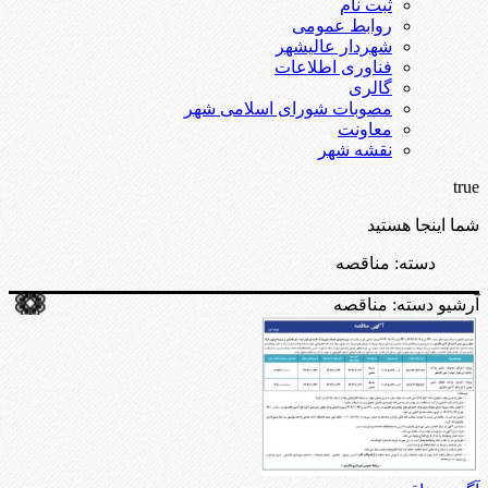
ثبت نام
روابط عمومی
شهردار عالیشهر
فناوری اطلاعات
گالری
مصوبات شورای اسلامی شهر
معاونت
نقشه شهر
true
شما اینجا هستید
دسته:
مناقصه
آرشیو دسته:
مناقصه