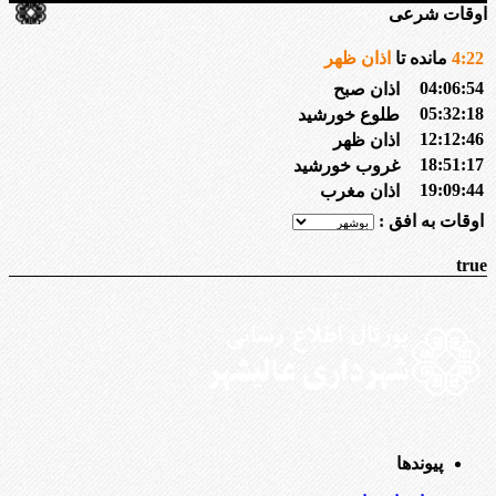
اوقات شرعی
22
:
4
مانده تا
اذان ظهر
04:06:54
اذان صبح
05:32:18
طلوع خورشید
12:12:46
اذان ظهر
18:51:17
غروب خورشید
19:09:44
اذان مغرب
اوقات به افق :
true
پیوندها