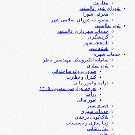
معاونت
شورای شهر عالیشهر
معرفی شورا
مصوبات شورای اسلامی شهر
شهر عالیشهر
خدمات شهرداری عالیشهر
گردشگری
تاریخچه شهر
نقشه شهر
خدمات شهری
سامانه الکترونیکی مهندسین ناظر
شهر سازی
صدور پروانه ساختمانی
کنترل و نظارت
درآمد و امور مالی
تعرفه عوارضی مصوب ۱۴۰۵
درآمد
امور مالی
فضای سبز
خدمات شهری
پلاک‌کوبی درختان
زیبا سازی و تاسیسات
آتش نشانی
نقلیه