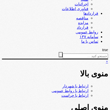
اجرائیات
فناوری اطلاعات
قراردادها
مناقصه
مزایده
قرارداد
روابط عمومی
سامانه ۱۳۷
تماس با ما
true
×
منوی بالا
ارتباط با شهردار
ارتباط با روابط عمومی
ارتباط با حراست
منوی اصلی