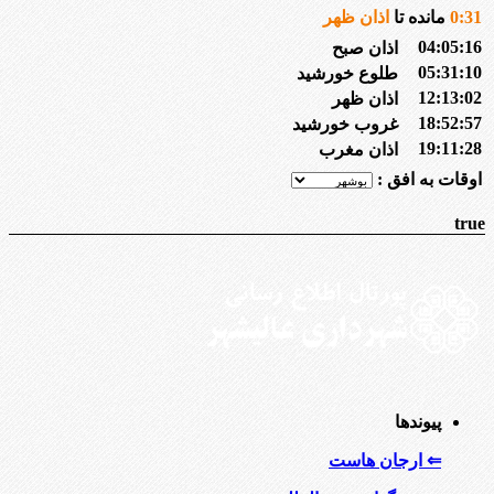
31
:
0
مانده تا
اذان ظهر
04:05:16
اذان صبح
05:31:10
طلوع خورشید
12:13:02
اذان ظهر
18:52:57
غروب خورشید
19:11:28
اذان مغرب
اوقات به افق :
true
پیوندها
⇐ ارجان هاست