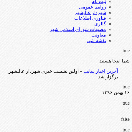
ثبت نام
روابط عمومی
شهردار عالیشهر
فناوری اطلاعات
گالری
مصوبات شورای اسلامی شهر
معاونت
نقشه شهر
true
شما اینجا هستید
آخرین اخبار سایت
» اولین نشست خبری شهردار عالیشهر
برگزار شد
true
۱۶ بهمن ۱۳۹۶
true
۰
false
true