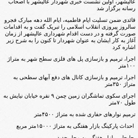
عالیشهر، اولین نشست خبری شهردار عالیشهر با اصحاب
رسانه برگزار شد
قائدی ضمن تسلیت ایام فاطمیه، ایام الله دهه مبارک فجرو
سالروز پیروزی انقلاب اسلامی را تبریک گفت و به اقدامات
صورت گرفته و در دست اقدام شهرداری عالیشهر از زمان
آغاز به کار ایشان به عنوان شهردار تا کنون را به شرح زیر
اشاره کرد
اجرا، ترمیم و بازسازی پل های فلزی سطح شهر به متراژ
۱۰۰متر
اجرا، ترمیم و بازسازی کانال های دفع آبهای سطحی به
متراژ ۳۵۰متر
اجرای سکوی تماشگران زمین چمن ۹ نفره خیابان نیایش به
طول ۷۰متر
ترمیم نوارهای حفاری شده به متراژ ۴۵۰۰متر
احداث پارکینگ بازار هفتگی به متراژ ۱۵۰۰۰متر مربع
جابجایی بازار هفتگی به محل جدید