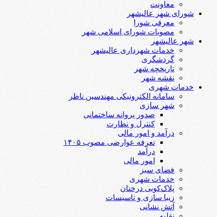
معاونت
شورای شهر عالیشهر
معرفی شورا
مصوبات شورای اسلامی شهر
شهر عالیشهر
خدمات شهرداری عالیشهر
گردشگری
تاریخچه شهر
نقشه شهر
خدمات شهری
سامانه الکترونیکی مهندسین ناظر
شهر سازی
صدور پروانه ساختمانی
کنترل و نظارت
درآمد و امور مالی
تعرفه عوارضی مصوب ۱۴۰۵
درآمد
امور مالی
فضای سبز
خدمات شهری
پلاک‌کوبی درختان
زیبا سازی و تاسیسات
آتش نشانی
نقلیه