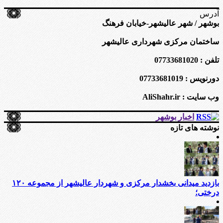
آدرس
بوشهر / شهر عالیشهر-خیابان فرهنگ
ساختمان مرکزی شهرداری عالیشهر
تلفن : 07733681020
دورنویس : 07733681019
وب سایت : AliShahr.ir
اخبار بوشهر
نوشته های تازه
بازدید میدانی بخشدار مرکزی و شهردار عالیشهر از مجموعه ۱۲۰
درختی؛