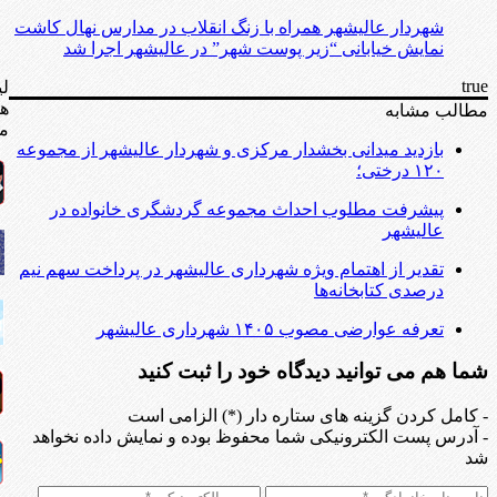
شهردار عالیشهر همراه با زنگ انقلاب در مدارس نهال کاشت
نمایش خیابانی “زیر پوست شهر” در عالیشهر اجرا شد
true
لی
ه
مطالب مشابه
مف
بازدید میدانی بخشدار مرکزی و شهردار عالیشهر از مجموعه
۱۲۰ درختی؛
پیشرفت مطلوب احداث مجموعه گردشگری خانواده در
عالیشهر
تقدیر از اهتمام ویژه شهرداری عالیشهر در پرداخت سهم نیم
درصدی کتابخانه‌ها
تعرفه عوارضی مصوب ۱۴۰۵ شهرداری عالیشهر
شما هم می توانید دیدگاه خود را ثبت کنید
- کامل کردن گزینه های ستاره دار (*) الزامی است
- آدرس پست الکترونیکی شما محفوظ بوده و نمایش داده نخواهد
شد