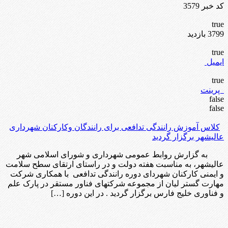
کد خبر 3579
true
3799 بازدید
true
ایمیل
true
پرینت
false
false
کلاس آموزش رانندگی تدافعی برای رانندگان وکارکنان شهرداری
عالیشهر برگزار گردید
به گزارش روابط عمومی شهرداری و شورای اسلامی شهر
عالیشهر، به مناسبت هفته دولت و در راستای ارتقای سطح سلامت
و ایمنی کارکنان شهردای دوره رانندگی تدافعی با همکاری شرکت
مهارت گستر لیان از مجموعه شرکتهای فناور مستقر در پارک علم
و فناوری خلیج فارس برگزار گردید . در این دوره […]