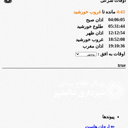
اوقات شرعی
43
:
4
مانده تا
غروب خورشید
04:06:05
اذان صبح
05:31:44
طلوع خورشید
12:12:54
اذان ظهر
18:52:08
غروب خورشید
19:10:36
اذان مغرب
اوقات به افق :
true
پیوندها
⇐ ارجان هاست