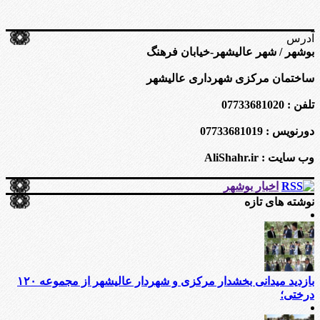
آدرس
بوشهر / شهر عالیشهر-خیابان فرهنگ
ساختمان مرکزی شهرداری عالیشهر
تلفن : 07733681020
دورنویس : 07733681019
وب سایت : AliShahr.ir
اخبار بوشهر
نوشته های تازه
بازدید میدانی بخشدار مرکزی و شهردار عالیشهر از مجموعه ۱۲۰
درختی؛