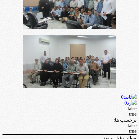
0
0
false
true
برچسب ها:
false
true
مطلب قبل و بعد