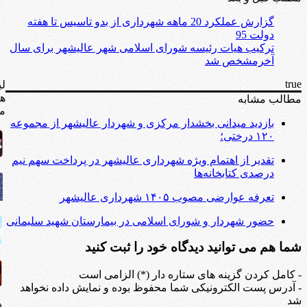
گزارش عملکرد 20 ماهه شهرداری از بدو تاسیس تا هفته
دولت 95
ترکیب هیات رئیسه شورای اسلامی شهر عالیشهر برای سال
آخرمشخص شد
true
لی
ه
مطالب مشابه
مف
بازدید میدانی بخشدار مرکزی و شهردار عالیشهر از مجموعه
۱۲۰ درختی؛
تقدیر از اهتمام ویژه شهرداری عالیشهر در پرداخت سهم نیم
درصدی کتابخانه‌ها
تعرفه عوارضی مصوب ۱۴۰۵ شهرداری عالیشهر
حضور شهردار و شورای اسلامی در بیمارستان شهید سلیمانی
شما هم می توانید دیدگاه خود را ثبت کنید
- کامل کردن گزینه های ستاره دار (*) الزامی است
- آدرس پست الکترونیکی شما محفوظ بوده و نمایش داده نخواهد
شد