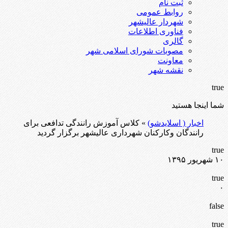
ثبت نام
روابط عمومی
شهردار عالیشهر
فناوری اطلاعات
گالری
مصوبات شورای اسلامی شهر
معاونت
نقشه شهر
true
شما اینجا هستید
اخبار ( اسلایدشو)
» کلاس آموزش رانندگی تدافعی برای
رانندگان وکارکنان شهرداری عالیشهر برگزار گردید
true
۱۰ شهریور ۱۳۹۵
true
۰
false
true