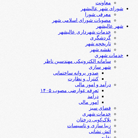
معاونت
شورای شهر عالیشهر
معرفی شورا
مصوبات شورای اسلامی شهر
شهر عالیشهر
خدمات شهرداری عالیشهر
گردشگری
تاریخچه شهر
نقشه شهر
خدمات شهری
سامانه الکترونیکی مهندسین ناظر
شهر سازی
صدور پروانه ساختمانی
کنترل و نظارت
درآمد و امور مالی
تعرفه عوارضی مصوب ۱۴۰۵
درآمد
امور مالی
فضای سبز
خدمات شهری
پلاک‌کوبی درختان
زیبا سازی و تاسیسات
آتش نشانی
نقلیه