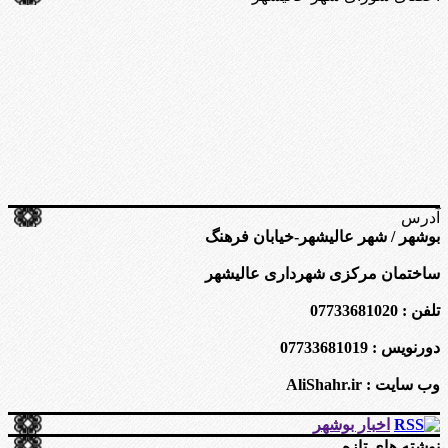
آدرس
بوشهر / شهر عالیشهر-خیابان فرهنگ
ساختمان مرکزی شهرداری عالیشهر
تلفن : 07733681020
دورنویس : 07733681019
وب سایت : AliShahr.ir
اخبار بوشهر
نوشته های تازه