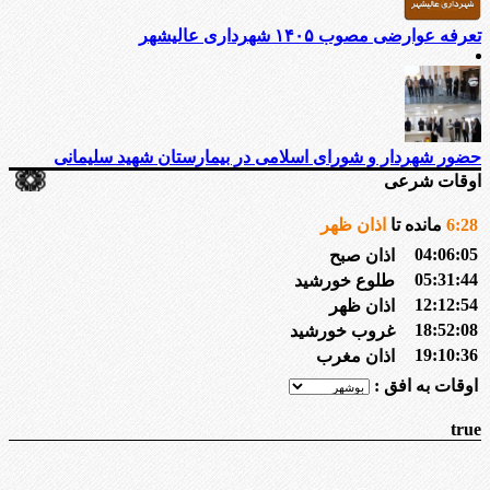
تعرفه عوارضی مصوب ۱۴۰۵ شهرداری عالیشهر
حضور شهردار و شورای اسلامی در بیمارستان شهید سلیمانی
اوقات شرعی
28
:
6
مانده تا
اذان ظهر
04:06:05
اذان صبح
05:31:44
طلوع خورشید
12:12:54
اذان ظهر
18:52:08
غروب خورشید
19:10:36
اذان مغرب
اوقات به افق :
true