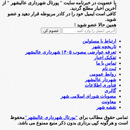
با عضویت در خبرنامه سایت " پورتال شهرداری عالیشهر " از
آخرین اخبار مطلع گردید.
کافی است ایمیل خود را در کادر مربوطه قرار دهید و عضو
شوید.
همین حالا عضو شوید !
ارتباط با مسئولین
تاریخچه شهر
تعرفه عوارضی مصوب ۱۴۰۵ شهرداری عالیشهر
تفکیک اخبار
تماس با ما
ثبت نام
روابط عمومی
شهردار عالیشهر
فناوری اطلاعات
گالری
مصوبات شورای اسلامی شهر
معاونت
نقشه شهر
تمامی حقوق مطالب برای
"پورتال شهرداری عالیشهر"
محفوظ
است و هرگونه کپی برداری بدون ذکر منبع ممنوع می باشد.