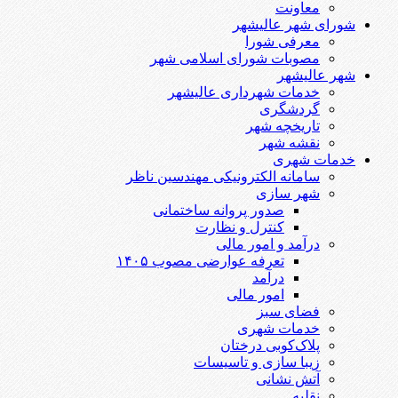
معاونت
شورای شهر عالیشهر
معرفی شورا
مصوبات شورای اسلامی شهر
شهر عالیشهر
خدمات شهرداری عالیشهر
گردشگری
تاریخچه شهر
نقشه شهر
خدمات شهری
سامانه الکترونیکی مهندسین ناظر
شهر سازی
صدور پروانه ساختمانی
کنترل و نظارت
درآمد و امور مالی
تعرفه عوارضی مصوب ۱۴۰۵
درآمد
امور مالی
فضای سبز
خدمات شهری
پلاک‌کوبی درختان
زیبا سازی و تاسیسات
آتش نشانی
نقلیه