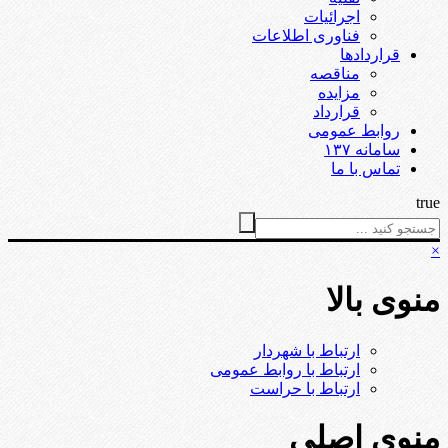
اجرائیات
فناوری اطلاعات
قراردادها
مناقصه
مزایده
قرارداد
روابط عمومی
سامانه ۱۳۷
تماس با ما
true
×
منوی بالا
ارتباط با شهردار
ارتباط با روابط عمومی
ارتباط با حراست
منوی اصلی