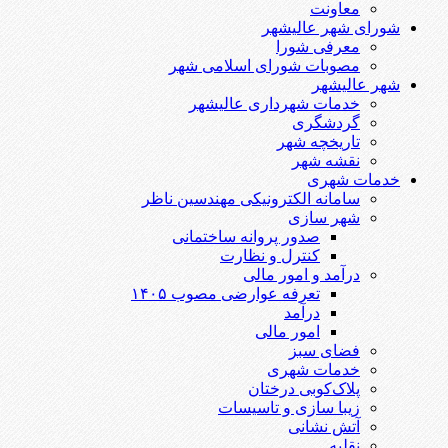
معاونت
شورای شهر عالیشهر
معرفی شورا
مصوبات شورای اسلامی شهر
شهر عالیشهر
خدمات شهرداری عالیشهر
گردشگری
تاریخچه شهر
نقشه شهر
خدمات شهری
سامانه الکترونیکی مهندسین ناظر
شهر سازی
صدور پروانه ساختمانی
کنترل و نظارت
درآمد و امور مالی
تعرفه عوارضی مصوب ۱۴۰۵
درآمد
امور مالی
فضای سبز
خدمات شهری
پلاک‌کوبی درختان
زیبا سازی و تاسیسات
آتش نشانی
نقلیه