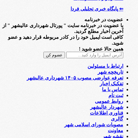
⇐ پایگاه خبری تحلیلی فردا
عضویت در خبرنامه
با عضویت در خبرنامه سایت " پورتال شهرداری عالیشهر " از
آخرین اخبار مطلع گردید.
کافی است ایمیل خود را در کادر مربوطه قرار دهید و عضو
شوید.
همین حالا عضو شوید !
ارتباط با مسئولین
تاریخچه شهر
تعرفه عوارضی مصوب ۱۴۰۵ شهرداری عالیشهر
تفکیک اخبار
تماس با ما
ثبت نام
روابط عمومی
شهردار عالیشهر
فناوری اطلاعات
گالری
مصوبات شورای اسلامی شهر
معاونت
نقشه شهر