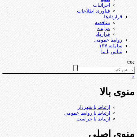
اجرائیات
فناوری اطلاعات
قراردادها
مناقصه
مزایده
قرارداد
روابط عمومی
سامانه ۱۳۷
تماس با ما
true
×
منوی بالا
ارتباط با شهردار
ارتباط با روابط عمومی
ارتباط با حراست
منوی اصلی