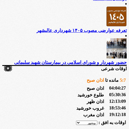
تعرفه عوارضی مصوب ۱۴۰۵ شهرداری عالیشهر
حضور شهردار و شورای اسلامی در بیمارستان شهید سلیمانی
اوقات شرعی
7
:
5
مانده تا
اذان صبح
04:04:27
اذان صبح
05:30:36
طلوع خورشید
12:13:09
اذان ظهر
18:53:46
غروب خورشید
19:12:18
اذان مغرب
اوقات به افق :