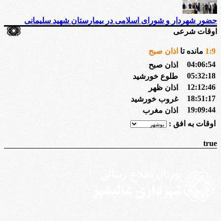
حضور شهردار و شورای اسلامی در بیمارستان شهید سلیمانی
اوقات شرعی
9
:
1
مانده تا
اذان صبح
04:06:54
اذان صبح
05:32:18
طلوع خورشید
12:12:46
اذان ظهر
18:51:17
غروب خورشید
19:09:44
اذان مغرب
اوقات به افق :
true