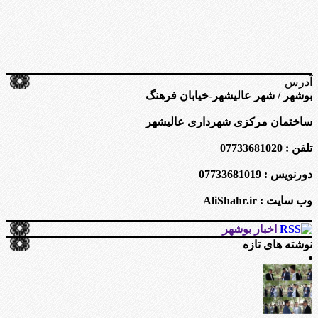
آدرس
بوشهر / شهر عالیشهر-خیابان فرهنگ
ساختمان مرکزی شهرداری عالیشهر
تلفن : 07733681020
دورنویس : 07733681019
وب سایت : AliShahr.ir
اخبار بوشهر
نوشته های تازه