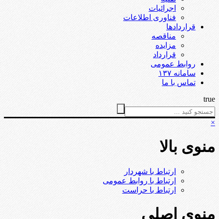
اجرائیات
فناوری اطلاعات
قراردادها
مناقصه
مزایده
قرارداد
روابط عمومی
سامانه ۱۳۷
تماس با ما
true
×
منوی بالا
ارتباط با شهردار
ارتباط با روابط عمومی
ارتباط با حراست
منوی اصلی