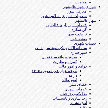
معاونت
شورای شهر عالیشهر
معرفی شورا
مصوبات شورای اسلامی شهر
شهر عالیشهر
خدمات شهرداری عالیشهر
گردشگری
تاریخچه شهر
نقشه شهر
خدمات شهری
سامانه الکترونیکی مهندسین ناظر
شهر سازی
صدور پروانه ساختمانی
کنترل و نظارت
درآمد و امور مالی
تعرفه عوارضی مصوب ۱۴۰۵
درآمد
امور مالی
فضای سبز
خدمات شهری
پلاک‌کوبی درختان
زیبا سازی و تاسیسات
آتش نشانی
نقلیه