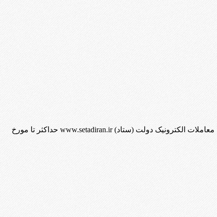
آگهی فراخوان خرید: شهرداری عالیشهر خرید مجموعه بازی و کفپوش لاستیکی ✔️شماره نیاز : ۱۱۰۱۰۵۰۲۶۳۰۰۰۰۱۷ 🔰از طریق سامانه معاملات الکترونیک دولت (ستاد) www.setadiran.ir حداکثر تا مورخ