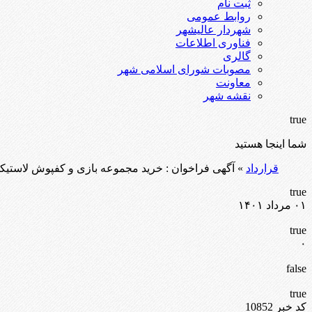
ثبت نام
روابط عمومی
شهردار عالیشهر
فناوری اطلاعات
گالری
مصوبات شورای اسلامی شهر
معاونت
نقشه شهر
true
شما اینجا هستید
قرارداد
» آگهی فراخوان : خرید مجموعه بازی و کفپوش لاستیک
true
۰۱ مرداد ۱۴۰۱
true
۰
false
true
کد خبر 10852