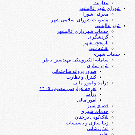
معاونت
شورای شهر عالیشهر
معرفی شورا
مصوبات شورای اسلامی شهر
شهر عالیشهر
خدمات شهرداری عالیشهر
گردشگری
تاریخچه شهر
نقشه شهر
خدمات شهری
سامانه الکترونیکی مهندسین ناظر
شهر سازی
صدور پروانه ساختمانی
کنترل و نظارت
درآمد و امور مالی
تعرفه عوارضی مصوب ۱۴۰۵
درآمد
امور مالی
فضای سبز
خدمات شهری
پلاک‌کوبی درختان
زیبا سازی و تاسیسات
آتش نشانی
نقلیه