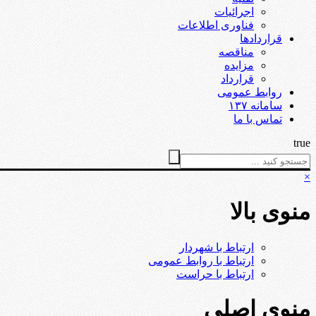
اجرائیات
فناوری اطلاعات
قراردادها
مناقصه
مزایده
قرارداد
روابط عمومی
سامانه ۱۳۷
تماس با ما
true
×
منوی بالا
ارتباط با شهردار
ارتباط با روابط عمومی
ارتباط با حراست
منوی اصلی