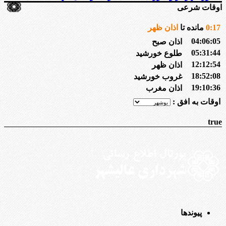
اوقات شرعی
17
:
0
مانده تا
اذان ظهر
04:06:05
اذان صبح
05:31:44
طلوع خورشید
12:12:54
اذان ظهر
18:52:08
غروب خورشید
19:10:36
اذان مغرب
اوقات به افق :
true
پیوندها