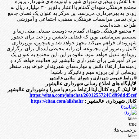
🔸با تلاش و پیگیری شورای شهر و اولویت‌های شهردار، پروژه
مجتمع فرهنگی شهدای گمنام با اعتبار بالغ بر ۳۰ میلیارد ریال به
زودی به بهره‌برداری می‌رسد. این مرکز به عنوان یک فضای جامع
برای تمامی مراسمات فرهنگی، مذهبی، اجتماعی و آموزشی
طراحی شده است.
🔸مجتمع فرهنگی شهدای گمنام به دویست صندلی مبلی زیبا و
سیستم سرمایشی نوین که فضایی دلنشین و راحت برای حضور
شهروندان فراهم می‌کند مجهز خواهد شد و همچنین، نورپردازی
کامل و به‌روز این مجموعه، آن را به محیطی ایده‌آل برای برگزاری
رویدادها تبدیل خواهد نمود. علاوه بر این، این مجتمع به عنوان یک
مرکز آموزشی برای شهرداری عالیشهر نیز فعالیت خواهد کرد و
زمینه‌ساز ارتقاء دانش و مهارت‌های شهروندان خواهد بود. منتظر
رونمایی از این پروژه مهم و تاثیرگذار باشید!
🌐
روابط عمومی شهرداری و شورای اسلامی عالیشهر
🔰پایگاه های اطلاع رسانی شهرداری عالیشهر
🔰 لینک گروه کانال ایتا ارتباط مردم با شورا و شهرداری عالیشهر
https://eitaa.com/joinchat/2601255724Cd99ddd5cef
کانال شهرداری عالیشهر :
https://eitaa.com/alishahr
0
0
false
true
برچسب ها:
false