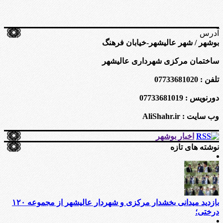
آدرس
بوشهر / شهر عالیشهر-خیابان فرهنگ
ساختمان مرکزی شهرداری عالیشهر
تلفن : 07733681020
دورنویس : 07733681019
وب سایت : AliShahr.ir
اخبار بوشهر
نوشته های تازه
بازدید میدانی بخشدار مرکزی و شهردار عالیشهر از مجموعه ۱۲۰
درختی؛