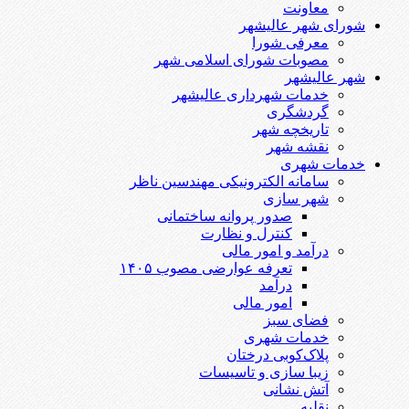
معاونت
شورای شهر عالیشهر
معرفی شورا
مصوبات شورای اسلامی شهر
شهر عالیشهر
خدمات شهرداری عالیشهر
گردشگری
تاریخچه شهر
نقشه شهر
خدمات شهری
سامانه الکترونیکی مهندسین ناظر
شهر سازی
صدور پروانه ساختمانی
کنترل و نظارت
درآمد و امور مالی
تعرفه عوارضی مصوب ۱۴۰۵
درآمد
امور مالی
فضای سبز
خدمات شهری
پلاک‌کوبی درختان
زیبا سازی و تاسیسات
آتش نشانی
نقلیه