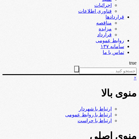
اجرائیات
فناوری اطلاعات
قراردادها
مناقصه
مزایده
قرارداد
روابط عمومی
سامانه ۱۳۷
تماس با ما
true
×
منوی بالا
ارتباط با شهردار
ارتباط با روابط عمومی
ارتباط با حراست
منوی اصلی