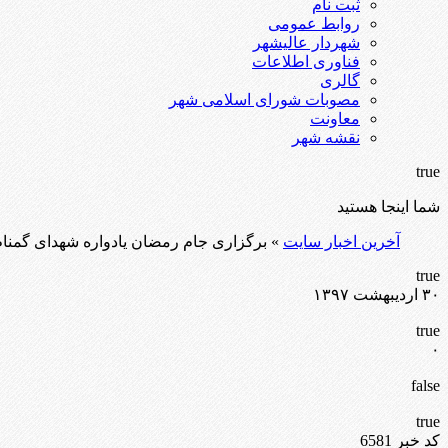
ثبت نام
روابط عمومی
شهردار عالیشهر
فناوری اطلاعات
گالری
مصوبات شورای اسلامی شهر
معاونت
نقشه شهر
true
شما اینجا هستید
آخرین اخبار سایت
» برگزاری جام رمضان یادواره شهدای گمنا
true
۳۰ اردیبهشت ۱۳۹۷
true
۰
false
true
کد خبر 6581