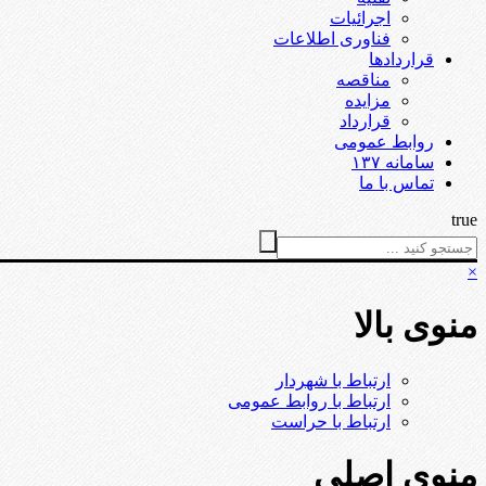
اجرائیات
فناوری اطلاعات
قراردادها
مناقصه
مزایده
قرارداد
روابط عمومی
سامانه ۱۳۷
تماس با ما
true
×
منوی بالا
ارتباط با شهردار
ارتباط با روابط عمومی
ارتباط با حراست
منوی اصلی