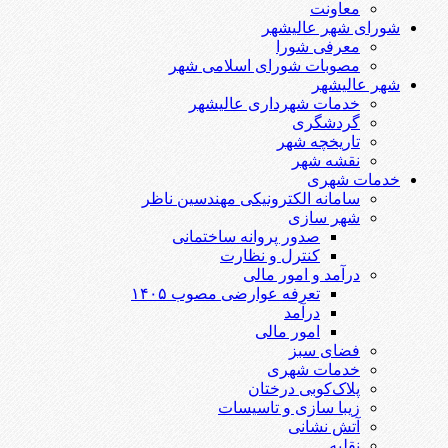
معاونت
شورای شهر عالیشهر
معرفی شورا
مصوبات شورای اسلامی شهر
شهر عالیشهر
خدمات شهرداری عالیشهر
گردشگری
تاریخچه شهر
نقشه شهر
خدمات شهری
سامانه الکترونیکی مهندسین ناظر
شهر سازی
صدور پروانه ساختمانی
کنترل و نظارت
درآمد و امور مالی
تعرفه عوارضی مصوب ۱۴۰۵
درآمد
امور مالی
فضای سبز
خدمات شهری
پلاک‌کوبی درختان
زیبا سازی و تاسیسات
آتش نشانی
نقلیه