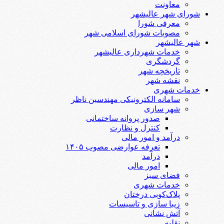
معاونت
شورای شهر عالیشهر
معرفی شورا
مصوبات شورای اسلامی شهر
شهر عالیشهر
خدمات شهرداری عالیشهر
گردشگری
تاریخچه شهر
نقشه شهر
خدمات شهری
سامانه الکترونیکی مهندسین ناظر
شهر سازی
صدور پروانه ساختمانی
کنترل و نظارت
درآمد و امور مالی
تعرفه عوارضی مصوب ۱۴۰۵
درآمد
امور مالی
فضای سبز
خدمات شهری
پلاک‌کوبی درختان
زیبا سازی و تاسیسات
آتش نشانی
نقلیه