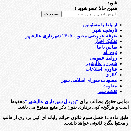
شوید.
همین حالا عضو شوید !
ارتباط با مسئولین
تاریخچه شهر
تعرفه عوارضی مصوب ۱۴۰۵ شهرداری عالیشهر
تفکیک اخبار
تماس با ما
ثبت نام
روابط عمومی
شهردار عالیشهر
فناوری اطلاعات
گالری
مصوبات شورای اسلامی شهر
معاونت
نقشه شهر
تمامی حقوق مطالب برای
"پورتال شهرداری عالیشهر"
محفوظ
است و هرگونه کپی برداری بدون ذکر منبع ممنوع می باشد.
طبق ماده 12 فصل سوم قانون جرائم رایانه ای کپی برداری از قالب
و محتوا پیگرد قانونی خواهد داشت.