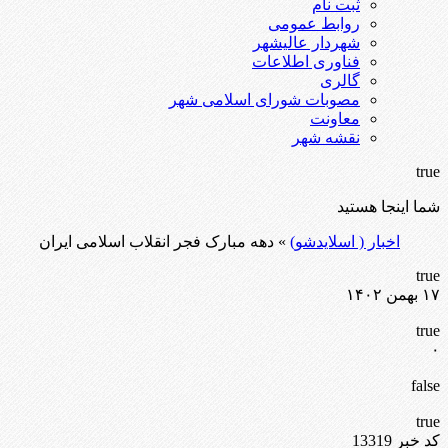
ثبت نام
روابط عمومی
شهردار عالیشهر
فناوری اطلاعات
گالری
مصوبات شورای اسلامی شهر
معاونت
نقشه شهر
true
شما اینجا هستید
اخبار ( اسلایدشو)
» دهه مبارک فجر انقلاب اسلامی ایران
true
۱۷ بهمن ۱۴۰۲
true
۰
false
true
کد خبر 13319