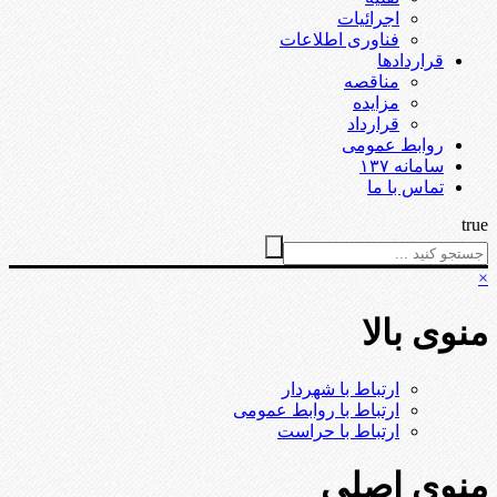
اجرائیات
فناوری اطلاعات
قراردادها
مناقصه
مزایده
قرارداد
روابط عمومی
سامانه ۱۳۷
تماس با ما
true
×
منوی بالا
ارتباط با شهردار
ارتباط با روابط عمومی
ارتباط با حراست
منوی اصلی