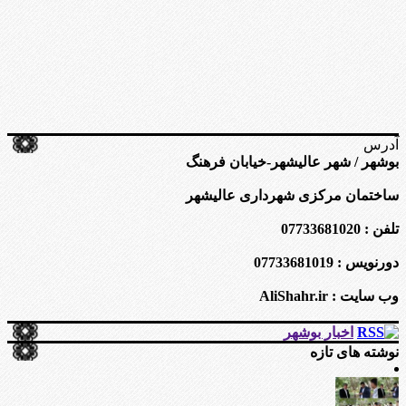
آدرس
بوشهر / شهر عالیشهر-خیابان فرهنگ
ساختمان مرکزی شهرداری عالیشهر
تلفن : 07733681020
دورنویس : 07733681019
وب سایت : AliShahr.ir
اخبار بوشهر
نوشته های تازه