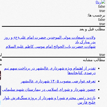
0
false
true
برچسب ها:
false
true
مطلب قبل و بعد
ولادت باسعادت مولی الموحدین حضرت امام علی﴿ع﴾ و روز
پدر مبارک باد
شهادت حضرت باب الحوائج امام موسی کاظم علیه السلام
true
لی
ه
مطالب مشابه
مف
تقدیر از اهتمام ویژه شهرداری عالیشهر در پرداخت سهم نیم
درصدی کتابخانه‌ها
تعرفه عوارضی مصوب ۱۴۰۵ شهرداری عالیشهر
حضور شهردار و شورای اسلامی در بیمارستان شهید سلیمانی
بازدید رئیس محترم شورا و شهردار از پروژه سنگ‌فرش بلوار
خلیج فارس