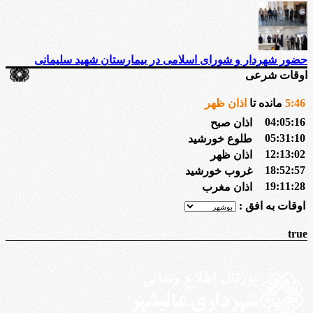
حضور شهردار و شورای اسلامی در بیمارستان شهید سلیمانی
اوقات شرعی
46
:
5
مانده تا
اذان ظهر
04:05:16
اذان صبح
05:31:10
طلوع خورشید
12:13:02
اذان ظهر
18:52:57
غروب خورشید
19:11:28
اذان مغرب
اوقات به افق :
true