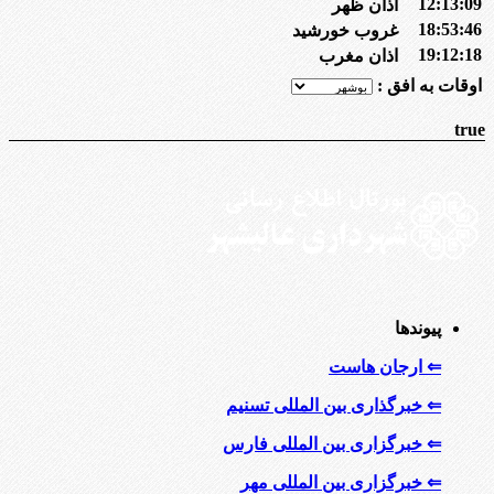
12:13:09
اذان ظهر
18:53:46
غروب خورشید
19:12:18
اذان مغرب
اوقات به افق :
true
پیوندها
⇐ ارجان هاست
⇐ خبرگذاری بین المللی تسنیم
⇐ خبرگزاری بین المللی فارس
⇐ خبرگزاری بین المللی مهر