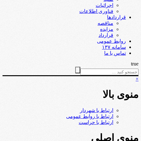
اجرائیات
فناوری اطلاعات
قراردادها
مناقصه
مزایده
قرارداد
روابط عمومی
سامانه ۱۳۷
تماس با ما
true
×
منوی بالا
ارتباط با شهردار
ارتباط با روابط عمومی
ارتباط با حراست
منوی اصلی