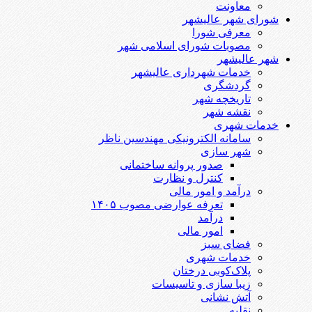
معاونت
شورای شهر عالیشهر
معرفی شورا
مصوبات شورای اسلامی شهر
شهر عالیشهر
خدمات شهرداری عالیشهر
گردشگری
تاریخچه شهر
نقشه شهر
خدمات شهری
سامانه الکترونیکی مهندسین ناظر
شهر سازی
صدور پروانه ساختمانی
کنترل و نظارت
درآمد و امور مالی
تعرفه عوارضی مصوب ۱۴۰۵
درآمد
امور مالی
فضای سبز
خدمات شهری
پلاک‌کوبی درختان
زیبا سازی و تاسیسات
آتش نشانی
نقلیه