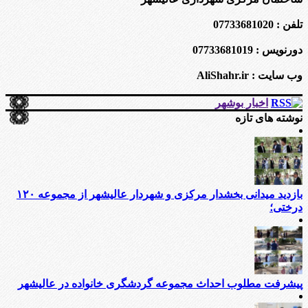
تلفن : 07733681020
دورنویس : 07733681019
وب سایت : AliShahr.ir
اخبار بوشهر
نوشته های تازه
بازدید میدانی بخشدار مرکزی و شهردار عالیشهر از مجموعه ۱۲۰
درختی؛
پیشرفت مطلوب احداث مجموعه گردشگری خانواده در عالیشهر