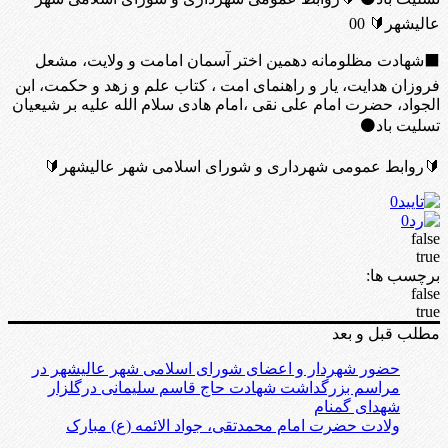
عالیشهر🔰 00
⬛شهادت مظلومانه دهمین اختر آسمان امامت و ولایت، مشعل
فروزان هدایت، یار و راهنمای امت ، کتاب علم و زهد و حکمت، ابن
الجواد، حضرت امام علی نقی ،امام هادی سلام الله علیه بر شیعیان
تسلیت باد⚫
🔰روابط عمومی شهرداری و شورای اسلامی شهر عالیشهر🔰
0
0
false
true
برچسب ها:
false
true
مطلب قبل و بعد
حضور شهردار و اعضای شورای اسلامی شهر عالیشهر در
مراسم بزرگداشت شهادت حاج قاسم سلیمانی درگلزار
شهدای گمنام
ولادت حضرت امام محمدتقی، جواد الائمه (ع) مبارک