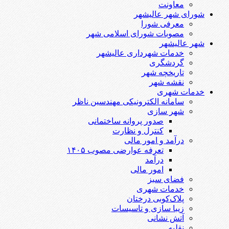
معاونت
شورای شهر عالیشهر
معرفی شورا
مصوبات شورای اسلامی شهر
شهر عالیشهر
خدمات شهرداری عالیشهر
گردشگری
تاریخچه شهر
نقشه شهر
خدمات شهری
سامانه الکترونیکی مهندسین ناظر
شهر سازی
صدور پروانه ساختمانی
کنترل و نظارت
درآمد و امور مالی
تعرفه عوارضی مصوب ۱۴۰۵
درآمد
امور مالی
فضای سبز
خدمات شهری
پلاک‌کوبی درختان
زیبا سازی و تاسیسات
آتش نشانی
نقلیه