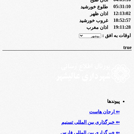
05:31:10
طلوع خورشید
12:13:02
اذان ظهر
18:52:57
غروب خورشید
19:11:28
اذان مغرب
اوقات به افق :
true
پیوندها
⇐ ارجان هاست
⇐ خبرگذاری بین المللی تسنیم
⇐ خبرگزاری بین المللی فارس