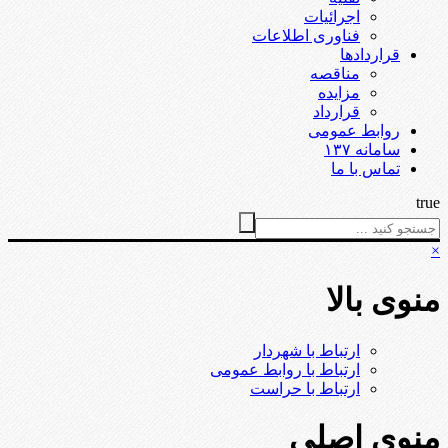
اجرائیات
فناوری اطلاعات
قراردادها
مناقصه
مزایده
قرارداد
روابط عمومی
سامانه ۱۳۷
تماس با ما
true
×
منوی بالا
ارتباط با شهردار
ارتباط با روابط عمومی
ارتباط با حراست
منوی اصلی