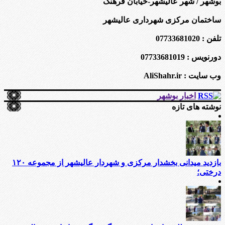
بوشهر / شهر عالیشهر-خیابان فرهنگ
ساختمان مرکزی شهرداری عالیشهر
تلفن : 07733681020
دورنویس : 07733681019
وب سایت : AliShahr.ir
اخبار بوشهر
نوشته های تازه
بازدید میدانی بخشدار مرکزی و شهردار عالیشهر از مجموعه ۱۲۰
درختی؛