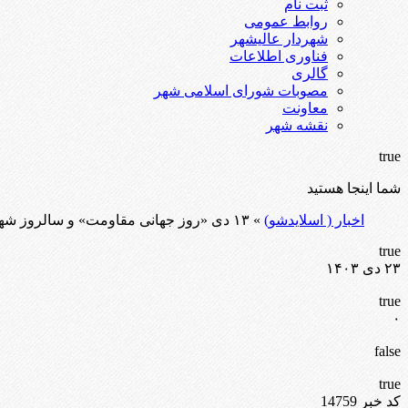
ثبت نام
روابط عمومی
شهردار عالیشهر
فناوری اطلاعات
گالری
مصوبات شورای اسلامی شهر
معاونت
نقشه شهر
true
شما اینجا هستید
اخبار ( اسلایدشو)
» ۱۳ دی «روز جهانی مقاومت» و سالروز شهادت الگوی اخلاص و عمل سردار سپهبد حاج قاسم سلیمانی به دست استکبار جهانی گرامی باد.
true
۲۳ دی ۱۴۰۳
true
۰
false
true
کد خبر 14759