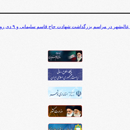
زرگداشت شهادت حاج قاسم سلیمانی و ۹ دی روز بصیرت و میثاق امت با ولایت