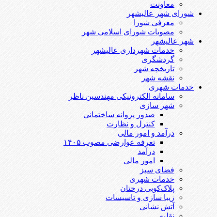
معاونت
شورای شهر عالیشهر
معرفی شورا
مصوبات شورای اسلامی شهر
شهر عالیشهر
خدمات شهرداری عالیشهر
گردشگری
تاریخچه شهر
نقشه شهر
خدمات شهری
سامانه الکترونیکی مهندسین ناظر
شهر سازی
صدور پروانه ساختمانی
کنترل و نظارت
درآمد و امور مالی
تعرفه عوارضی مصوب ۱۴۰۵
درآمد
امور مالی
فضای سبز
خدمات شهری
پلاک‌کوبی درختان
زیبا سازی و تاسیسات
آتش نشانی
نقلیه