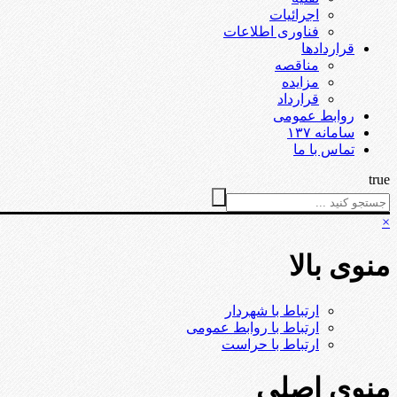
اجرائیات
فناوری اطلاعات
قراردادها
مناقصه
مزایده
قرارداد
روابط عمومی
سامانه ۱۳۷
تماس با ما
true
×
منوی بالا
ارتباط با شهردار
ارتباط با روابط عمومی
ارتباط با حراست
منوی اصلی