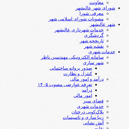
معاونت
شورای شهر عالیشهر
معرفی شورا
مصوبات شورای اسلامی شهر
شهر عالیشهر
خدمات شهرداری عالیشهر
گردشگری
تاریخچه شهر
نقشه شهر
خدمات شهری
سامانه الکترونیکی مهندسین ناظر
شهر سازی
صدور پروانه ساختمانی
کنترل و نظارت
درآمد و امور مالی
تعرفه عوارضی مصوب ۱۴۰۵
درآمد
امور مالی
فضای سبز
خدمات شهری
پلاک‌کوبی درختان
زیبا سازی و تاسیسات
آتش نشانی
نقلیه