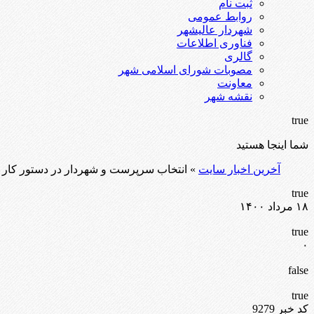
ثبت نام
روابط عمومی
شهردار عالیشهر
فناوری اطلاعات
گالری
مصوبات شورای اسلامی شهر
معاونت
نقشه شهر
true
شما اینجا هستید
آخرین اخبار سایت
» انتخاب سرپرست و شهردار در دستور کار
true
۱۸ مرداد ۱۴۰۰
true
۰
false
true
کد خبر 9279