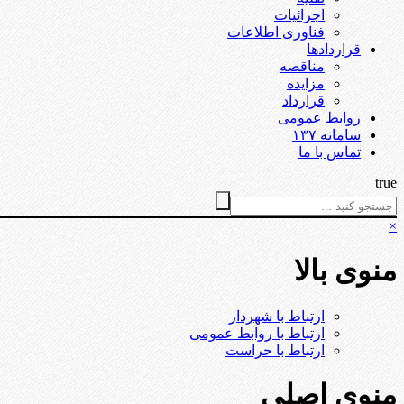
اجرائیات
فناوری اطلاعات
قراردادها
مناقصه
مزایده
قرارداد
روابط عمومی
سامانه ۱۳۷
تماس با ما
true
×
منوی بالا
ارتباط با شهردار
ارتباط با روابط عمومی
ارتباط با حراست
منوی اصلی