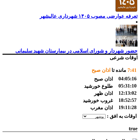
تعرفه عوارضی مصوب ۱۴۰۵ شهرداری عالیشهر
حضور شهردار و شورای اسلامی در بیمارستان شهید سلیمانی
اوقات شرعی
41
:
7
مانده تا
اذان صبح
04:05:16
اذان صبح
05:31:10
طلوع خورشید
12:13:02
اذان ظهر
18:52:57
غروب خورشید
19:11:28
اذان مغرب
اوقات به افق :
true