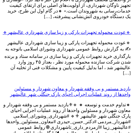
تجهیز ناوگان شهرداری، از اولویت‌های اصلی برای ارتقای کیفیت
خدمات‌رسانی به شهروندان است.» 🔸در گام اول این طرح، خرید
یک دستگاه خودروی آتش‌نشانی پیشرفته، […]
🔹عودت محموله تجهیزات پارکی و زیبا سازی شهرداری عالیشهر🔹
🔹عودت محموله تجهیزات پارکی و زیبا سازی شهرداری عالیشهر
✍ به گزارش روابط عمومی شهرداری وشورای اسلامی باتوجه به
بارگذاری خرید تجهیزات پارکی و زیبا سازی در سامانه ستاد و برنده
شدن شرکت سازنده محموله مورد نظر ، بعداز ۴۵ روز وارد
عالیشهر شد ، اما بدلیل کیفیت پایین و مشکلات فنی از تخلیه آن
[…]
بازدید مستمر و بی وقفه شهردار و معاون شهردار و مسئولین
واحدها از روند عملیات اجرایی احیای پارک جنگلی شهر عالیشهر
🔸تداوم خدمت و توسعه 🔸 🔹⚜️بازدید مستمر و بی وقفه شهردار و
معاون شهردار و مسئولین واحدها از روند عملیات اجرایی احیای
پارک جنگلی شهر عالیشهر ⚜️🔹 #شهرداری_وشورای_اسلامی
#شهردار_مردمی #دکتر_حسن_حیدری #معاون_مسئولین_واحدها
#عالیشهر_زیبا #ازمردم_داری_تاشهرداری 🌐 روابط عمومی