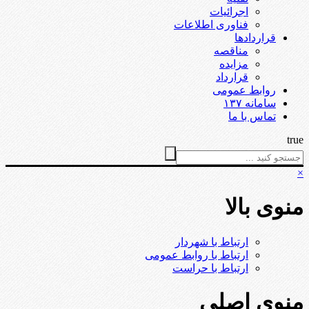
اجرائیات
فناوری اطلاعات
قراردادها
مناقصه
مزایده
قرارداد
روابط عمومی
سامانه ۱۳۷
تماس با ما
true
×
منوی بالا
ارتباط با شهردار
ارتباط با روابط عمومی
ارتباط با حراست
منوی اصلی