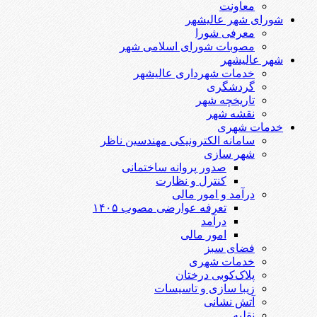
معاونت
شورای شهر عالیشهر
معرفی شورا
مصوبات شورای اسلامی شهر
شهر عالیشهر
خدمات شهرداری عالیشهر
گردشگری
تاریخچه شهر
نقشه شهر
خدمات شهری
سامانه الکترونیکی مهندسین ناظر
شهر سازی
صدور پروانه ساختمانی
کنترل و نظارت
درآمد و امور مالی
تعرفه عوارضی مصوب ۱۴۰۵
درآمد
امور مالی
فضای سبز
خدمات شهری
پلاک‌کوبی درختان
زیبا سازی و تاسیسات
آتش نشانی
نقلیه