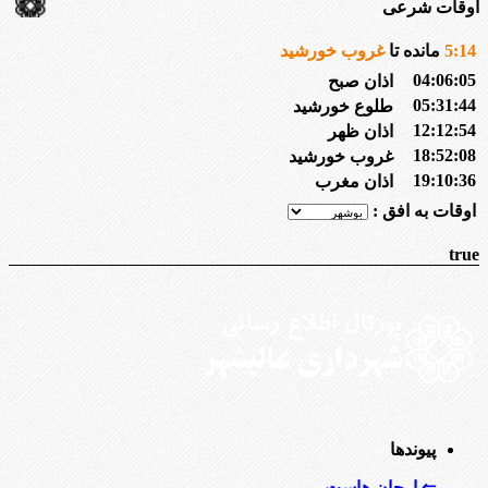
اوقات شرعی
14
:
5
مانده تا
غروب خورشید
04:06:05
اذان صبح
05:31:44
طلوع خورشید
12:12:54
اذان ظهر
18:52:08
غروب خورشید
19:10:36
اذان مغرب
اوقات به افق :
true
پیوندها
⇐ ارجان هاست