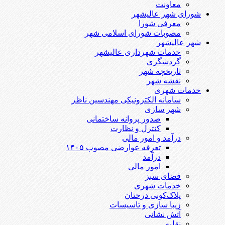
معاونت
شورای شهر عالیشهر
معرفی شورا
مصوبات شورای اسلامی شهر
شهر عالیشهر
خدمات شهرداری عالیشهر
گردشگری
تاریخچه شهر
نقشه شهر
خدمات شهری
سامانه الکترونیکی مهندسین ناظر
شهر سازی
صدور پروانه ساختمانی
کنترل و نظارت
درآمد و امور مالی
تعرفه عوارضی مصوب ۱۴۰۵
درآمد
امور مالی
فضای سبز
خدمات شهری
پلاک‌کوبی درختان
زیبا سازی و تاسیسات
آتش نشانی
نقلیه