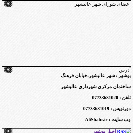
اعضای شورای شهر عالیشهر
آدرس
بوشهر / شهر عالیشهر-خیابان فرهنگ
ساختمان مرکزی شهرداری عالیشهر
تلفن : 07733681020
دورنویس : 07733681019
وب سایت : AliShahr.ir
اخبار بوشهر