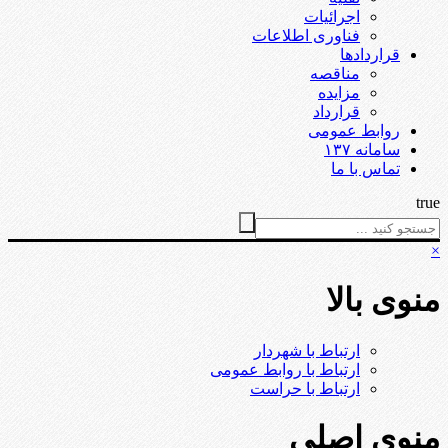
اجرائیات
فناوری اطلاعات
قراردادها
مناقصه
مزایده
قرارداد
روابط عمومی
سامانه ۱۳۷
تماس با ما
true
×
منوی بالا
ارتباط با شهردار
ارتباط با روابط عمومی
ارتباط با حراست
منوی اصلی