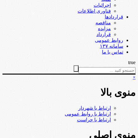
اجرائیات
فناوری اطلاعات
قراردادها
مناقصه
مزایده
قرارداد
روابط عمومی
سامانه ۱۳۷
تماس با ما
true
×
منوی بالا
ارتباط با شهردار
ارتباط با روابط عمومی
ارتباط با حراست
منوی اصلی