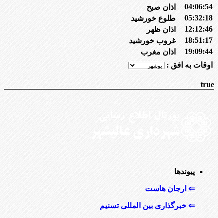
04:06:54
اذان صبح
05:32:18
طلوع خورشید
12:12:46
اذان ظهر
18:51:17
غروب خورشید
19:09:44
اذان مغرب
اوقات به افق :
true
پیوندها
⇐ ارجان هاست
⇐ خبرگذاری بین المللی تسنیم