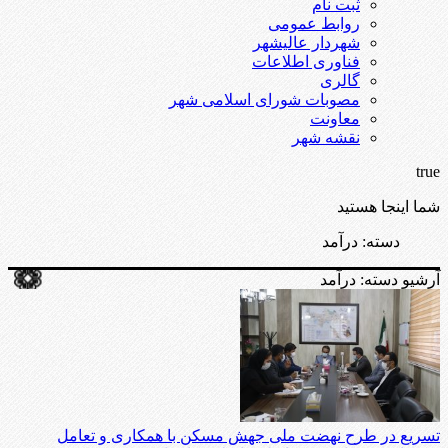
ثبت نام
روابط عمومی
شهردار عالیشهر
فناوری اطلاعات
گالری
مصوبات شورای اسلامی شهر
معاونت
نقشه شهر
true
شما اینجا هستید
دسته:
درآمد
آرشیو دسته:
درآمد
تسریع در طرح نهضت ملی جهش مسکن با همکاری و تعامل