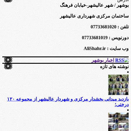
بوشهر / شهر عالیشهر-خیابان فرهنگ
ساختمان مرکزی شهرداری عالیشهر
تلفن : 07733681020
دورنویس : 07733681019
وب سایت : AliShahr.ir
اخبار بوشهر
نوشته های تازه
بازدید میدانی بخشدار مرکزی و شهردار عالیشهر از مجموعه ۱۲۰
درختی؛