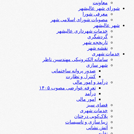
معاونت
شورای شهر عالیشهر
معرفی شورا
مصوبات شورای اسلامی شهر
شهر عالیشهر
خدمات شهرداری عالیشهر
گردشگری
تاریخچه شهر
نقشه شهر
خدمات شهری
سامانه الکترونیکی مهندسین ناظر
شهر سازی
صدور پروانه ساختمانی
کنترل و نظارت
درآمد و امور مالی
تعرفه عوارضی مصوب ۱۴۰۵
درآمد
امور مالی
فضای سبز
خدمات شهری
پلاک‌کوبی درختان
زیبا سازی و تاسیسات
آتش نشانی
نقلیه