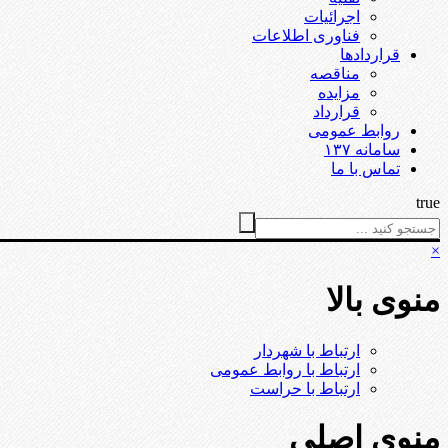
اجرائیات
فناوری اطلاعات
قراردادها
مناقصه
مزایده
قرارداد
روابط عمومی
سامانه ۱۳۷
تماس با ما
true
×
منوی بالا
ارتباط با شهردار
ارتباط با روابط عمومی
ارتباط با حراست
منوی اصلی