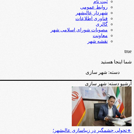
ثبت نام
روابط عمومی
شهردار عالیشهر
فناوری اطلاعات
گالری
مصوبات شورای اسلامی شهر
معاونت
نقشه شهر
true
شما اینجا هستید
دسته:
شهر سازی
آرشیو دسته:
شهر سازی
🔹تحولی چشمگیر در زیباسازی عالیشهر؛