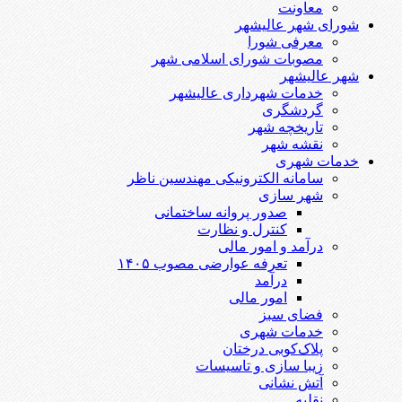
معاونت
شورای شهر عالیشهر
معرفی شورا
مصوبات شورای اسلامی شهر
شهر عالیشهر
خدمات شهرداری عالیشهر
گردشگری
تاریخچه شهر
نقشه شهر
خدمات شهری
سامانه الکترونیکی مهندسین ناظر
شهر سازی
صدور پروانه ساختمانی
کنترل و نظارت
درآمد و امور مالی
تعرفه عوارضی مصوب ۱۴۰۵
درآمد
امور مالی
فضای سبز
خدمات شهری
پلاک‌کوبی درختان
زیبا سازی و تاسیسات
آتش نشانی
نقلیه