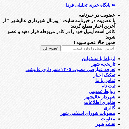
⇐ پایگاه خبری تحلیلی فردا
عضویت در خبرنامه
با عضویت در خبرنامه سایت " پورتال شهرداری عالیشهر " از
آخرین اخبار مطلع گردید.
کافی است ایمیل خود را در کادر مربوطه قرار دهید و عضو
شوید.
همین حالا عضو شوید !
ارتباط با مسئولین
تاریخچه شهر
تعرفه عوارضی مصوب ۱۴۰۵ شهرداری عالیشهر
تفکیک اخبار
تماس با ما
ثبت نام
روابط عمومی
شهردار عالیشهر
فناوری اطلاعات
گالری
مصوبات شورای اسلامی شهر
معاونت
نقشه شهر