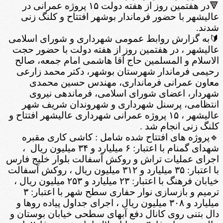
🔻در هفتمین روز از هفته دولت ۱۵ پروژه عمرانی در
عالیشهر با حضور فرماندار بوشهر افتتاح و کلنگ زنی
شدند.
🔰به گزارش روابط عمومی شهرداری و شورای اسلامی
عالیشهر ، در هفتمین روز از هفته دولت با حضور حجت
الاسلام و المسلمین حاج آقا هاشمی امام جمعه، صالح
رحیمی فرماندار شهرستان بوشهر، دکتر محمد زارعی
معاون عمرانی فرمانداری، مهندس حسین محمدی
شهردار، اعضای شورای اسلامی، فرماندهی نیروی
انتظامی، پرسنل شهرداری و شهروندان شریف شهر
عالیشهر ، ۱۵ پروژه عمرانی شهرداری عالیشهر افتتاح و
کلنگ زنی انجام شد .
🔹پروژه های افتتاح شده شامل : کاشی کاری مقبره
شهدای گمنام با اعتبار: ۶ میلیارد و ۳۴ میلیون ریال ،
اجرای عملیات تراش و روکش آسفالت بلوار خلیج فارس
با اعتبار: ۳۵ میلیارد و ۳۱۲ میلیون ریال ، روکش آسفالت
خیابان فرهنگ با اعتبار: ۲۳ میلیارد و ۲۵۳ میلیون ریال ،
ترمیم و بازسازی نوار حفاری سطح شهر با اعتبار: ۳
میلیارد و ۳۰۸ میلیون ریال ، اجرای جداول پیاده روها و
دال بتنی روی کانال دفع آبهای سطحی خیابان بوستان و