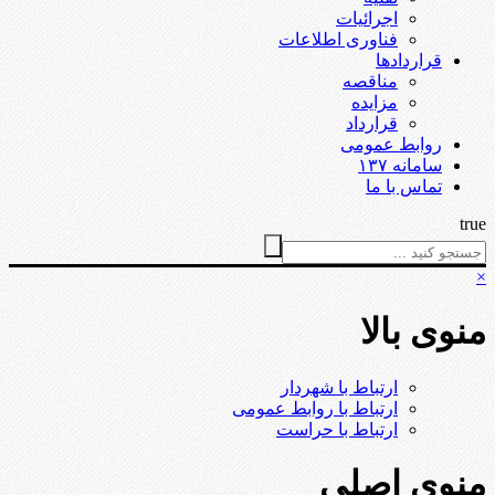
اجرائیات
فناوری اطلاعات
قراردادها
مناقصه
مزایده
قرارداد
روابط عمومی
سامانه ۱۳۷
تماس با ما
true
×
منوی بالا
ارتباط با شهردار
ارتباط با روابط عمومی
ارتباط با حراست
منوی اصلی