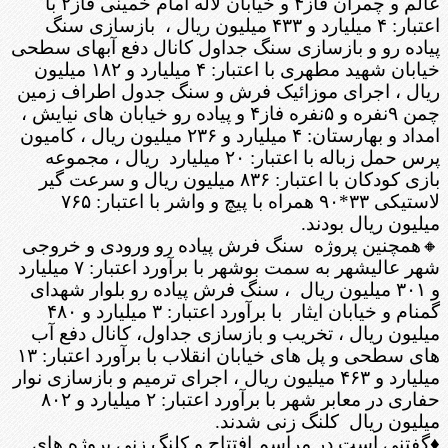
عالم و چمران فاز۴ و خیابان لاله امام خمینی فاز۲ با
اعتبار: ۴ میلیارد و ۴۳۳ میلیون ریال ، بازسازی سنگ
پیاده رو و بازسازی سنگ جداول کانال دفع آبهای سطحی
خیابان شهید مطهری با اعتبار: ۴ میلیارد و ۱۸۲ میلیون
ریال ، اجرای موزائیک فرش و سنگ جدول اطراف زمین
چمن ۹نفره و ۵نفره فاز۴ و پیاده رو خیابان های نیایش ،
امداد و بهارستان: ۴ میلیارد و ۲۳۶ میلیون ریال ، کامیون
پرس حمل زباله با اعتبار: ۲۰ میلیارد ریال ، مجموعه
بازی کودکان با اعتبار: ۸۳۶ میلیون ریال و سرعت گیر
لاستیکی ۳۳*۹۰ همراه با پیچ و واشر با اعتبار: ۷۶۵
میلیون ریال بودند.
🔸همچنین پروژه سنگ فرش پیاده رو ورودی و خروجی
شهر عالیشهر به سمت بوشهر با برآورد اعتبار: ۷ میلیارد
و ۳۰۱ میلیون ریال ، سنگ فرش پیاده رو بلوار شهدای
گمنام و خیابان ایثار با برآورد اعتبار: ۳ میلیارد و ۴۸۰
میلیون ریال ، تخریب و بازسازی جداول، کانال دفع آب
های سطحی و پل های خیابان انقلاب با برآورد اعتبار: ۱۳
میلیارد و ۴۶۳ میلیون ریال ، اجرای ترمیم و بازسازی نوار
حفاری در معابر شهر با برآورد اعتبار: ۲ میلیارد و ۸۰۲
میلیون ریال کلنگ زنی شدند.
♦️گفتنی است در مراسم افتتاح و کلنگ زنی پروژه های