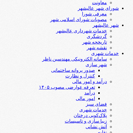
معاونت
شورای شهر عالیشهر
معرفی شورا
مصوبات شورای اسلامی شهر
شهر عالیشهر
خدمات شهرداری عالیشهر
گردشگری
تاریخچه شهر
نقشه شهر
خدمات شهری
سامانه الکترونیکی مهندسین ناظر
شهر سازی
صدور پروانه ساختمانی
کنترل و نظارت
درآمد و امور مالی
تعرفه عوارضی مصوب ۱۴۰۵
درآمد
امور مالی
فضای سبز
خدمات شهری
پلاک‌کوبی درختان
زیبا سازی و تاسیسات
آتش نشانی
نقلیه