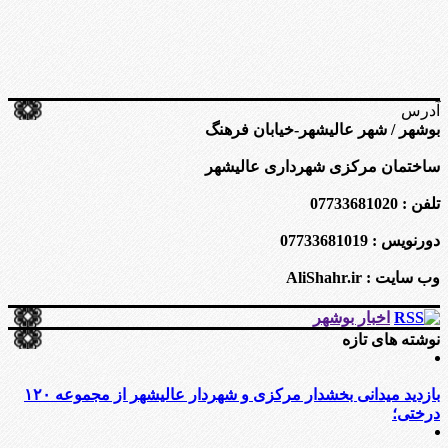
آدرس
بوشهر / شهر عالیشهر-خیابان فرهنگ
ساختمان مرکزی شهرداری عالیشهر
تلفن : 07733681020
دورنویس : 07733681019
وب سایت : AliShahr.ir
اخبار بوشهر
نوشته های تازه
بازدید میدانی بخشدار مرکزی و شهردار عالیشهر از مجموعه ۱۲۰
درختی؛