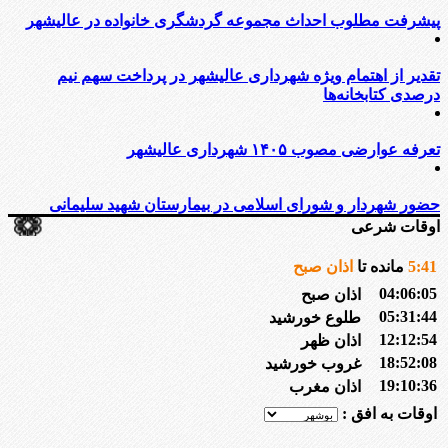
پیشرفت مطلوب احداث مجموعه گردشگری خانواده در عالیشهر
تقدیر از اهتمام ویژه شهرداری عالیشهر در پرداخت سهم نیم
درصدی کتابخانه‌ها
تعرفه عوارضی مصوب ۱۴۰۵ شهرداری عالیشهر
حضور شهردار و شورای اسلامی در بیمارستان شهید سلیمانی
اوقات شرعی
41
:
5
مانده تا
اذان صبح
04:06:05
اذان صبح
05:31:44
طلوع خورشید
12:12:54
اذان ظهر
18:52:08
غروب خورشید
19:10:36
اذان مغرب
اوقات به افق :