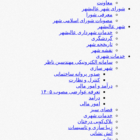
معاونت
شورای شهر عالیشهر
معرفی شورا
مصوبات شورای اسلامی شهر
شهر عالیشهر
خدمات شهرداری عالیشهر
گردشگری
تاریخچه شهر
نقشه شهر
خدمات شهری
سامانه الکترونیکی مهندسین ناظر
شهر سازی
صدور پروانه ساختمانی
کنترل و نظارت
درآمد و امور مالی
تعرفه عوارضی مصوب ۱۴۰۵
درآمد
امور مالی
فضای سبز
خدمات شهری
پلاک‌کوبی درختان
زیبا سازی و تاسیسات
آتش نشانی
نقلیه