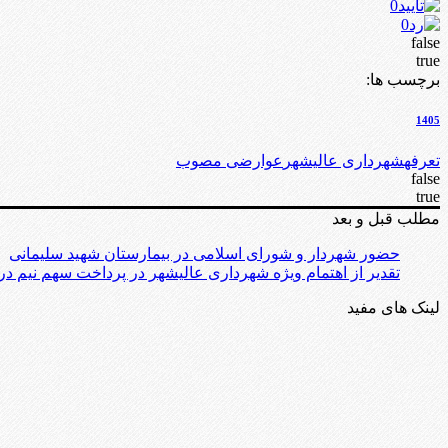
0
0
false
true
برچسب ها:
1405
تعرفه
شهرداری عالیشهر
عوارضی مصوب
false
true
مطلب قبل و بعد
حضور شهردار و شورای اسلامی در بیمارستان شهید سلیمانی
تقدیر از اهتمام ویژه شهرداری عالیشهر در پرداخت سهم نیم درص
لینک های مفید