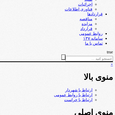
اجرائیات
فناوری اطلاعات
قراردادها
مناقصه
مزایده
قرارداد
روابط عمومی
سامانه ۱۳۷
تماس با ما
true
×
منوی بالا
ارتباط با شهردار
ارتباط با روابط عمومی
ارتباط با حراست
منوی اصلی